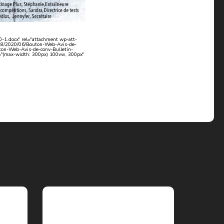
0-1.docx" rel="attachment wp-att-
s/28/2020/06/Bouton-Web-Avis-de-
uton-Web-Avis-de-conv-Bulletin-
s="(max-width: 300px) 100vw, 300px"