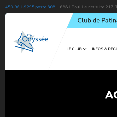
450-961-9295 poste 308
6881 Boul. Laurier suite 217,
Club de Patin
LE CLUB
INFOS & RÈG
AG