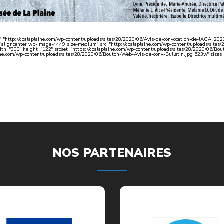
ef="http://cpalaplaine.com/wp-content/uploads/sites/28/2020/06/Avis-de-convocation-de-lAGA_202
"aligncenter wp-image-4449 size-medium" src="http://cpalaplaine.com/wp-content/uploads/site
idth="300" height="122" srcset="https://cpalaplaine.com/wp-content/uploads/sites/28/2020/06/Bo
ine.com/wp-content/uploads/sites/28/2020/06/Bouton-Web-Avis-de-conv-Bulletin.jpg 523w" size
NOS PARTENAIRES