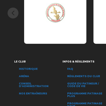
LE CLUB
INFOS & RÈGLEMENTS
HISTORIQUE
FAQ
ARÉNA
RÈGLEMENTS DU CLUB
CONSEIL
GUIDE DU PATINEUR /
D’ADMINISTRATION
CODE DE VIE
NOS ENTRAÎNEURS
PROGRAMME PATINAGE
PLUS
PROGRAMME PATINAGE