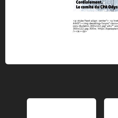
<p style="text-align: center"> <a hr
4449"><img decoding="async" class=
conv-Bulletin-300x122.jpg" alt="" w
300x122.jpg 300w, https://cpalapla
/></a></p>