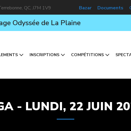
 Terrebonne, QC, J7M 1V9
Bazar
Documents
age Odyssée de La Plaine
LEMENTS
INSCRIPTIONS
COMPÉTITIONS
SPECTA
A - LUNDI, 22 JUIN 2