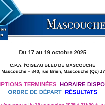
Du 17 au 19 octobre 2025
C.P.A. l’OISEAU BLEU DE MASCOUCHE
 Mascouche – 840, rue Brien, Mascouche (Qc) J
IPTIONS TERMINÉES
HOR
AIRE D
ISPO
ORDRE DE DÉPART
RÉSULTATS
 s’inscrire est le
19 septembre 2025 à 23h00
& le 