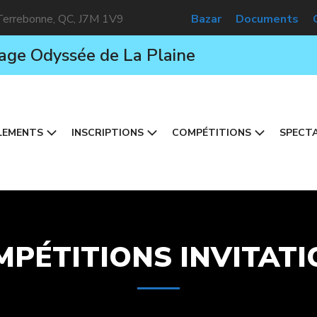
 Terrebonne, QC, J7M 1V9
Bazar
Documents
age Odyssée de La Plaine
LEMENTS
INSCRIPTIONS
COMPÉTITIONS
SPECTA
MPÉTITIONS INVITATI