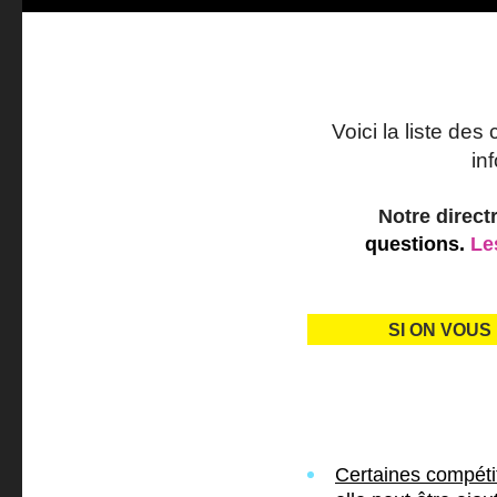
Voici la liste des
in
Notre direct
questions.
Le
SI ON VOUS
Certaines compéti