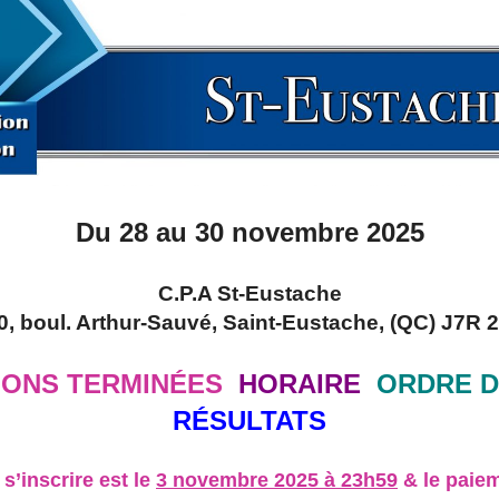
Du 28 au 30 novembre 2025
C.P.A St-Eustache
0, boul. Arthur-Sauvé, Saint-Eustache, (QC) J7R 
IONS TERMINÉES
HORAIRE
ORDRE D
RÉSULTATS
 s’inscrire est le
3
novembre
2025
à 23h59
& le paiem