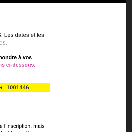
. Les dates et les
es.
pondre à vos
ens ci-dessous.
1001446
R :
l’inscription, mais