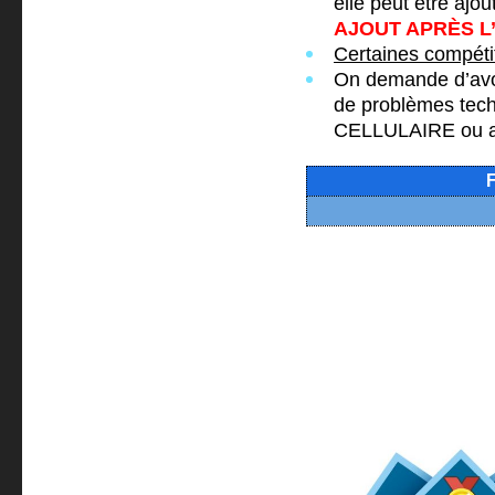
elle peut être ajou
AJOUT APRÈS L
Certaines compéti
On demande d’av
de problèmes tec
CELLULAIRE ou aut