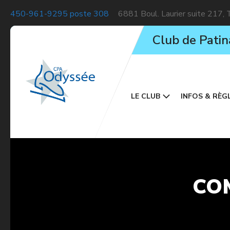
450-961-9295 poste 308
6881 Boul. Laurier suite 217,
Club de Patin
LE CLUB
INFOS & RÈG
CO