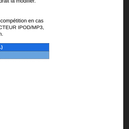
rait la modifier.
 compétition en cas
 LECTEUR IPOD/MP3,
n.
)