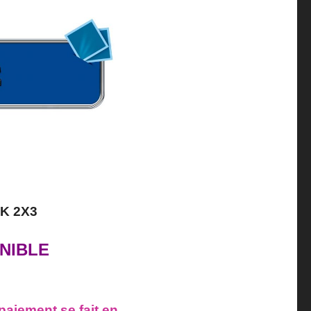
7K 2X3
NIBLE
paiement se fait en