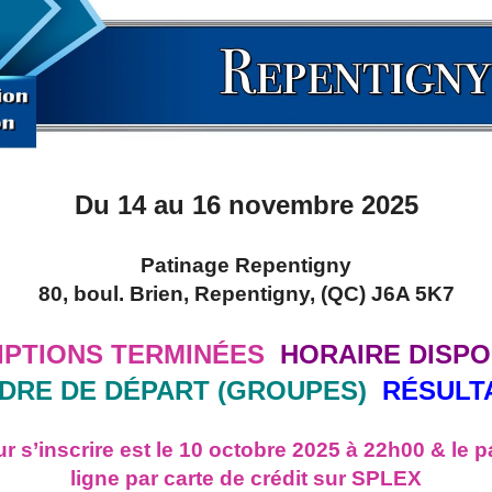
Du 14 au 16 novembre 2025
Patinage Repentigny
80, boul. Brien, Repentigny, (QC) J6A 5K7
IPTIONS TERMINÉES
HORAIRE DISPO
DRE DE DÉPART (GROUPES)
RÉSULT
ur s’inscrire est le 10 octobre 2025 à 22h00 & le p
ligne par car
te de crédit sur SPLEX