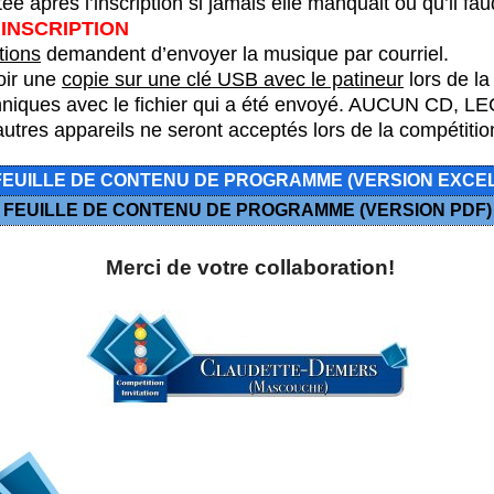
tée après l’inscription si jamais elle manquait ou qu’il faud
’INSCRIPTION
tions
demandent d’envoyer la musique par courriel.
oir une
copie sur une clé USB avec le patineur
lors de la
hniques avec le fichier qui a été envoyé. AUCUN CD,
res appareils ne seront acceptés lors de la compétitio
FEUILLE DE CONTENU DE PROGRAMME
(VERSION EXCEL
FEUILLE DE CONTENU DE PROGRAMME
(VERSION PDF
)
Merci de votre collaboration!