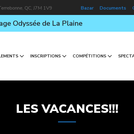
 Terrebonne, QC, J7M 1V9
Bazar
Documents
age Odyssée de La Plaine
LEMENTS
INSCRIPTIONS
COMPÉTITIONS
SPECTA
LES VACANCES!!!