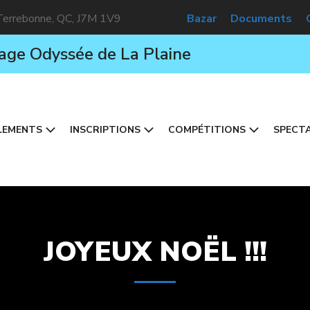
 Terrebonne, QC, J7M 1V9
Bazar
Documents
age Odyssée de La Plaine
LEMENTS
INSCRIPTIONS
COMPÉTITIONS
SPECTA
JOYEUX NOËL !!!