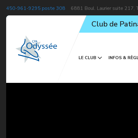
450-961-9295 poste 308
6881 Boul. Laurier suite 217,
Club de Patin
LE CLUB
INFOS & RÈG