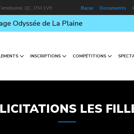
 Terrebonne, QC, J7M 1V9
Bazar
Documents
age Odyssée de La Plaine
LEMENTS
INSCRIPTIONS
COMPÉTITIONS
SPECTA
LICITATIONS LES FILL