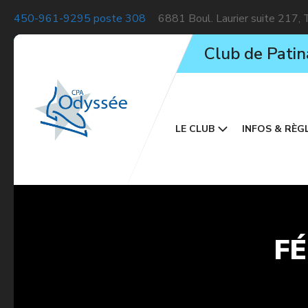
450-961-9295 poste 308
6881 Boul. Laurier suite 217,
Club de Patin
LE CLUB
INFOS & RÈG
FÉ